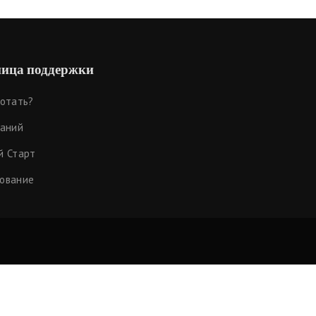
ица поддержки
ботать?
наний
й Старт
ование