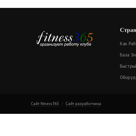
Стран
Как Ра
База З
Быстры
Оборуд
Сайт fitness365
Сайт разработчика