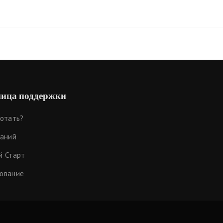
ица поддержки
ботать?
наний
й Старт
ование